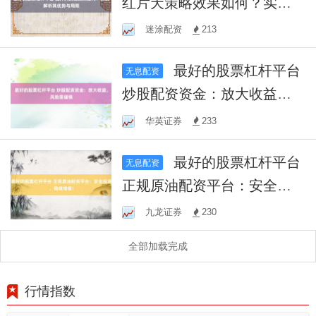
红片天策略效果如何？实战
解析其优势与局限
迷涂配资
213
最好的股票杠杆平台
无息配资
炒股配资资金：放大收益，
风险需谨慎
华英证券
233
最好的股票杠杆平台
无息配资
正规原油配资平台：安全投
资，稳健增值！
九龙证券
230
全部加载完成
行情指数