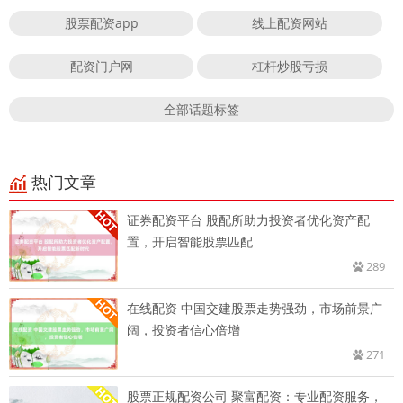
股票配资app
线上配资网站
配资门户网
杠杆炒股亏损
全部话题标签
热门文章
证券配资平台 股配所助力投资者优化资产配
置，开启智能股票匹配
289
在线配资 中国交建股票走势强劲，市场前景广
阔，投资者信心倍增
271
股票正规配资公司 聚富配资：专业配资服务，