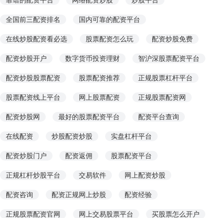
全国前三配资排名
国内可靠的配资平台
在线炒股配资看必选
股票配资怎么玩
配资炒股免费
配资炒股开户
数字货币投资理财
智沪深股票配资平台
配资炒股股票配资
股票配资推荐
正规股票杠杆平台
股票配资线上平台
网上股票配资
正规股票配资网
配资炒股网
最好的股票配资平台
配资平台查询
在线配资
炒股配资炒股
实盘杠杆平台
配资炒股门户
配资返佣
股票配资平台
正规杠杆炒股平台
交易软件
网上配资炒股
配资咨询
配资正规网上炒股
配资经验
正规股票配资官网
网上交易股票平台
买股票怎么开户