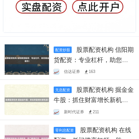
股票配资机构 信阳期
配资炒股
货配资：专业杠杆，助您掘
金期市！
信达证券
163
股票配资机构 掘金金
无息配资
牛股：抓住财富增长新机
遇！
新时代证券
211
股票配资机构 在线
零利息配资