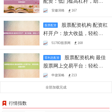
配资：低门槛高杠杆，助您
把握投资机遇！
安徽润格
167
股票配资机构 配资杠
股票配资
杆开户：放大收益，轻松入
门！
5178D股票网
168
股票配资机构 最佳
零利息配资
股票网上交易平台：轻松投
资，回报丰厚！
申捷策略
213
全部加载完成
行情指数