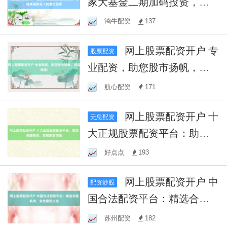
家大基金二期加码投资，揭
秘其最新买入的潜力股票
鸿牛配资
137
网上股票配资开户 专
股票配资
业配资，助您股市扬帆，财
富增值！
航心配资
171
网上股票配资开户 十
无息配资
大正规股票配资平台：助您
稳健投资，实现财富增值
好点点
193
网上股票配资开户 中
配资炒股
国合法配资平台：精选合规
机构，安全投资之选
苏州配资
182