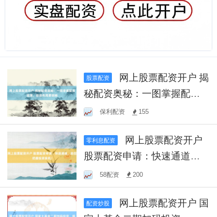
网上股票配资开户 揭
股票配资
秘配资奥秘：一图掌握配资
结果，投资布局更明晰
保利配资
155
网上股票配资开户
零利息配资
股票配资申请：快速通道，
助您把握投资良机！
58配资
200
网上股票配资开户 国
配资炒股