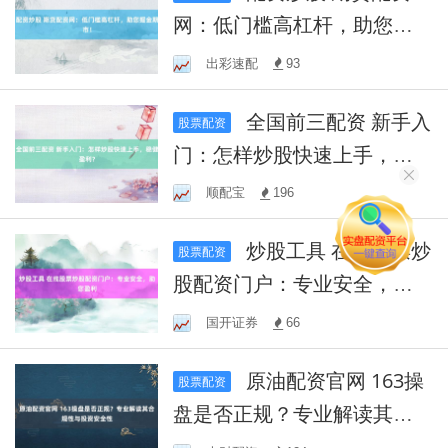
网：低门槛高杠杆，助您掘
金期市！
出彩速配
93
全国前三配资 新手入
股票配资
门：怎样炒股快速上手，稳
健盈利？
顺配宝
196
炒股工具 在线股票炒
股票配资
股配资门户：专业安全，助
您盈利
国开证券
66
原油配资官网 163操
股票配资
盘是否正规？专业解读其合
规性与投资安全性