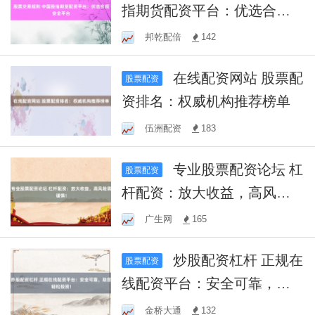
指期货配资平台：优选合规
安全平台
邦乾配倍
142
在线配资网站 股票配
股票配资
资排名：权威机构推荐榜单
伍洲配资
183
专业股票配资论坛 杠
股票配资
杆配资：放大收益，高风险
需谨慎！
广生网
165
炒股配资杠杆 正规在
股票配资
线配资平台：安全可靠，助
您轻松投资！
金桥大通
132