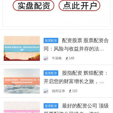
配资股票 股票配资合
股票配资
同：风险与收益并存的法律
保障
牛策略
149
股指配资 辉煌配资：
股票配资
开启您的财富增长之旅，专
业配资服务助您实现投资梦
德邦证券
110
想
最好的配资公司 顶级
股票配资