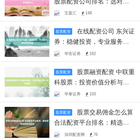
股票配资公司排名：选对平
台，投资更安心！
宝盈汇
148
在线配资公司 东兴证
股票配资
券：稳健投资，专业服务，
助您财富增值
华安证券
182
股票融资配资 中联重
股票配资
科股票：投资价值分析与未
来展望
华泰证券
150
股票交易佣金怎么算
股票配资
合法配资平台排名：精选榜
单助您安全投资
深圳配资网
76