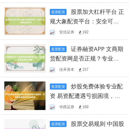
股票加大杠杆平台 正
股票配资
规大象配资平台：安全可
靠，助您投资无忧
安信证券
192
证券融资APP 文商期
股票配资
货配资网是否正规？专业解
析其合规性与风险
佳禾资本
157
炒股免费体验专业配
股票配资
资 易资配遭遇亏损困境，投
资者需谨慎应对市场风险
华西证券
189
股票交易规则 中国股
股票配资