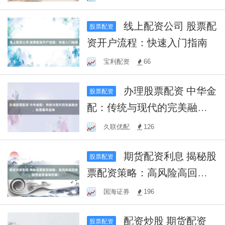
线上配资公司 股票配
股票配资
资开户流程：快速入门指南
宝利配资
66
办理股票配资 中华金
股票配资
配：传统与现代的完美融
合，彰显奢华品味
久联优配
126
期货配资利息 揭秘股
股票配资
票配资策略：高风险高回
报，投资者需谨慎把握！
国海证券
196
配资炒股 期货配资
股票配资