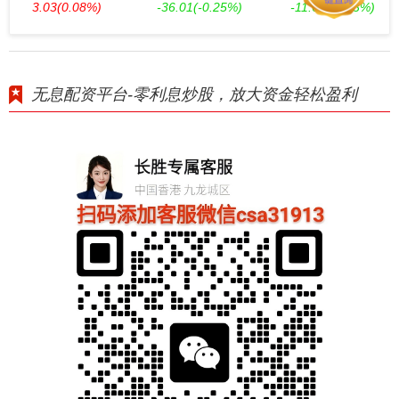
3.03
(0.08%)
-36.01
(-0.25%)
-11.65
(-0.33%)
无息配资平台-零利息炒股，放大资金轻松盈利