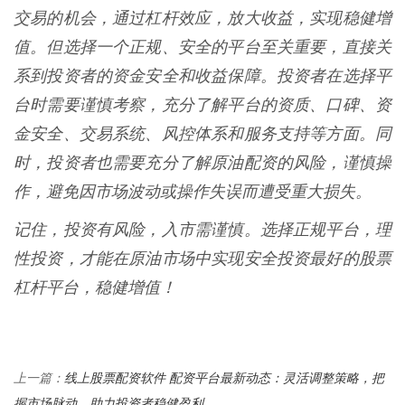
交易的机会，通过杠杆效应，放大收益，实现稳健增
值。但选择一个正规、安全的平台至关重要，直接关
系到投资者的资金安全和收益保障。投资者在选择平
台时需要谨慎考察，充分了解平台的资质、口碑、资
金安全、交易系统、风控体系和服务支持等方面。同
时，投资者也需要充分了解原油配资的风险，谨慎操
作，避免因市场波动或操作失误而遭受重大损失。
记住，投资有风险，入市需谨慎。选择正规平台，理
性投资，才能在原油市场中实现安全投资最好的股票
杠杆平台，稳健增值！
线上股票配资软件 配资平台最新动态：灵活调整策略，把
上一篇：
握市场脉动，助力投资者稳健盈利