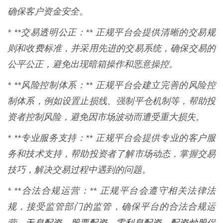
确保客户资金安全。
* **交易透明公正：** 正规平台会提供清晰的交易规
则和收费标准，并采用先进的交易系统，确保交易的
公平公正，避免出现暗箱操作和恶意操控。
* **风险控制体系：** 正规平台会建立完善的风险控
制体系，例如设置止损线、强制平仓机制等，帮助投
资者控制风险，避免因市场波动而遭受重大损失。
* **专业服务支持：** 正规平台会提供专业的客户服
务和技术支持，帮助投资者了解市场动态，掌握交易
技巧，解决交易过程中遇到的问题。
* **合法合规运营：** 正规平台会遵守相关法律法
规，接受监管部门的监管，确保平台的合法合规运
无息配资，股票配资，零利息配资，配资炒股