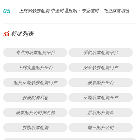
05
正规的炒股配资 中金财通投顾：专业理财，助您财富增值
标签列表
专业的股票配资平台
手机股票配资平台
正规实盘配资平台
安全炒股配资门户
配资正规炒股配资门户
股票融资平台
炒股配资利息
正规股票配资开户
股票配资公司排名榜
炒股配资资金
股指股票配资
前三配资公司