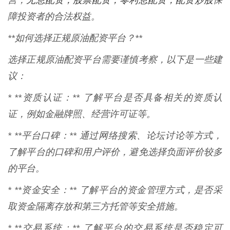
营，
保
障投资者的合法权益。
**如何选择正规原油配资平台？**
选择正规原油配资平台需要谨慎考察，以下是一些建
议：
* **资质认证：** 了解平台是否具备相关的资质认
证，例如金融牌照、经营许可证等。
* **平台口碑：** 通过网络搜索、论坛讨论等方式，
了解平台的口碑和用户评价，避免选择负面评价较多
的平台。
* **资金安全：** 了解平台的资金管理方式，是否采
取资金隔离存放和第三方托管等安全措施。
* **交易系统：** 了解平台的交易系统是否稳定可