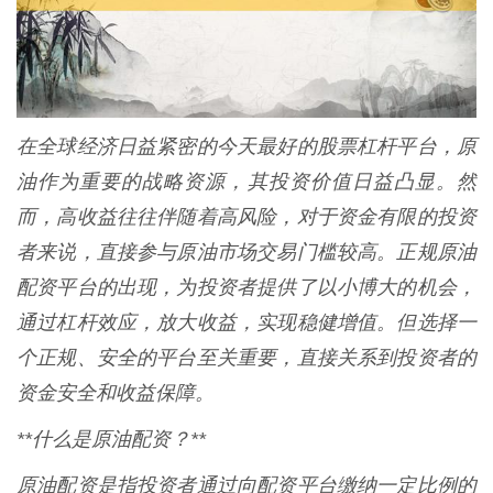
在全球经济日益紧密的今天最好的股票杠杆平台，原
油作为重要的战略资源，其投资价值日益凸显。然
而，高收益往往伴随着高风险，对于资金有限的投资
者来说，直接参与原油市场交易门槛较高。正规原油
配资平台的出现，为投资者提供了以小博大的机会，
通过杠杆效应，放大收益，实现稳健增值。但选择一
个正规、安全的平台至关重要，直接关系到投资者的
资金安全和收益保障。
**什么是原油配资？**
原油配资是指投资者通过向配资平台缴纳一定比例的