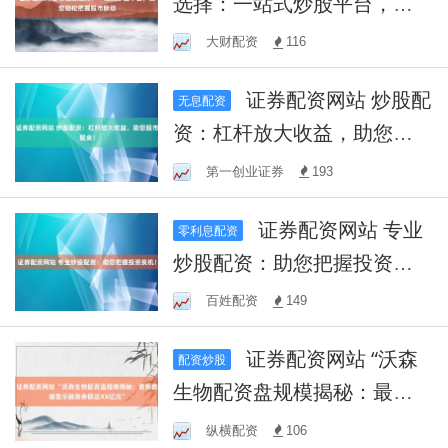
选择：一站式炒股平台，助
您轻松把握股市脉动
大财配资
116
证券配资网站 炒股配
无息配资
资：杠杆放大收益，助您股
市掘金！
第一创业证券
193
证券配资网站 专业
零利息配资
炒股配资：助您把握投资良
机！
百姓配资
149
证券配资网站 “沃森
配资炒股
生物配资盘规模揭秘：最新
数据显示融资余额达XX亿元”
纵横配资
106