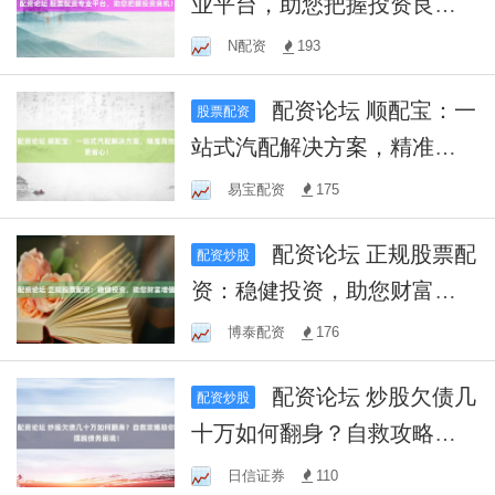
业平台，助您把握投资良
机！
N配资
193
配资论坛 顺配宝：一
股票配资
站式汽配解决方案，精准高
效更省心！
易宝配资
175
配资论坛 正规股票配
配资炒股
资：稳健投资，助您财富增
值
博泰配资
176
配资论坛 炒股欠债几
配资炒股
十万如何翻身？自救攻略助
你摆脱债务困境！
日信证券
110