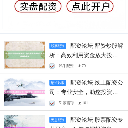
配资论坛 配资炒股解
股票配资
析：高效利用资金放大投资
收益的秘诀
鸿牛配资
70
配资论坛 线上配资公
配资炒股
司：专业安全，助您投资增
值
51滚雪球
101
配资论坛 股票配资专
无息配资