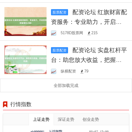
配资论坛 红旗财富配
股票配资
资服务：专业助力，开启您
的财富增长之旅！
5178D股票网
215
配资论坛 实盘杠杆平
股票配资
台：助您放大收益，把握投
资机遇！
纵横配资
79
全部加载完成
行情指数
上证走势
深证走势
创业走势