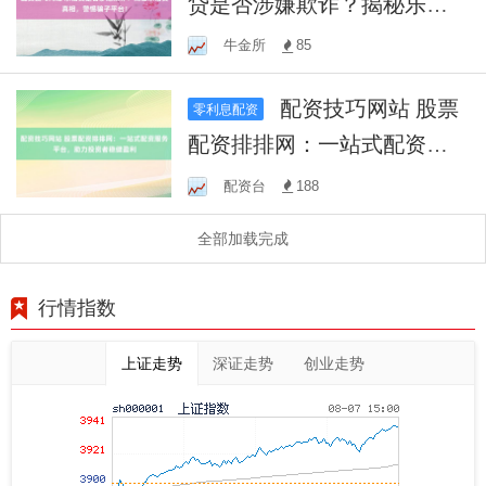
贷是否涉嫌欺诈？揭秘乐借
贷真相，警惕骗子平台！
牛金所
85
配资技巧网站 股票
零利息配资
配资排排网：一站式配资服
务平台，助力投资者稳健盈
配资台
188
利
全部加载完成
行情指数
上证走势
深证走势
创业走势