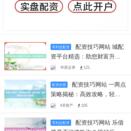
配资技巧网站 城配
零利息配资
资平台精选：助您财富升
级！
华英证券
121
配资技巧网站 一两点
配资炒股
策略揭秘：高效攻略，轻松
掌握成功的关键步骤！
KB资产
105
配资技巧网站 乐借
零利息配资