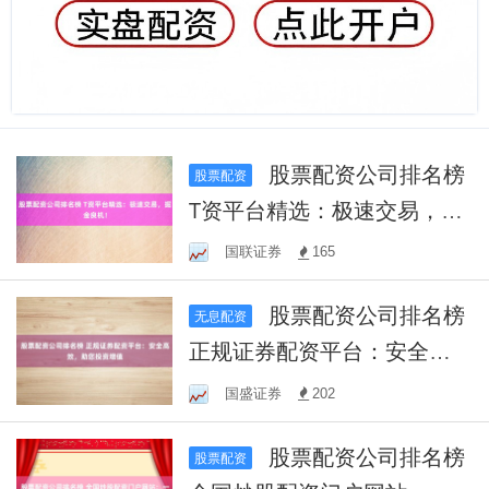
股票配资公司排名榜
股票配资
T资平台精选：极速交易，掘
金良机！
国联证券
165
股票配资公司排名榜
无息配资
正规证券配资平台：安全高
效，助您投资增值
国盛证券
202
股票配资公司排名榜
股票配资