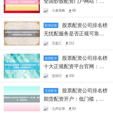
全国炒股配资门户网站：一
站式配资服务，助力投资者
小麦策略
99
驰骋股市
股票配资公司排名榜
配资炒股
无忧配服务是否正规可靠？
专业解析其合法性与信誉度
宝盈汇
212
股票配资公司排名榜
股票配资
十大正规配资平台官网：权
威榜单，安全投资首选
亚投行
200
股票配资公司排名榜
无息配资
期货配资开户：低门槛，高
杠杆，快速交易！
九州证券
93