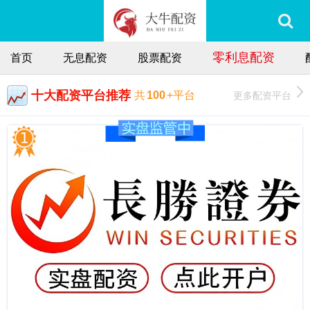
零利息配资
首页
无息配资
股票配资
十大配资平台推荐
更多配资平台
共
100
+平台