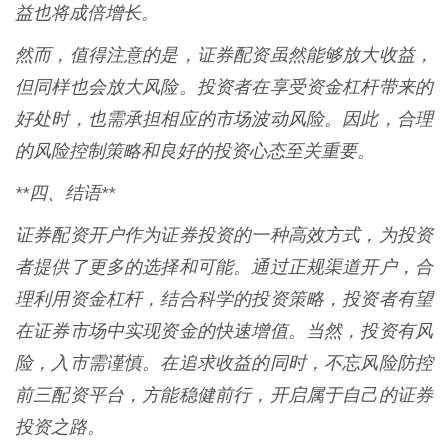
益也将成倍增长。
然而，值得注意的是，证券配资虽然能够放大收益，
但同样也会放大风险。投资者在享受资金杠杆带来的
好处时，也需承担相应的市场波动风险。因此，合理
的风险控制策略和良好的投资心态至关重要。
**四、结语**
证券配资开户作为证券投资的一种高效方式，为投资
者提供了更多的选择和可能。通过正规渠道开户，合
理利用资金杠杆，结合科学的投资策略，投资者有望
在证券市场中实现资金的快速增值。当然，投资有风
险，入市需谨慎。在追求收益的同时，不忘风险防控
前三配资平台，方能稳健前行，开启属于自己的证券
投资之路。