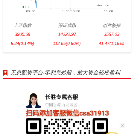
上证指数
深证成指
创业板指
3905.69
14222.97
3557.03
5.34
(0.14%)
112.85
(0.80%)
41.47
(1.18%)
无息配资平台-零利息炒股，放大资金轻松盈利