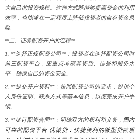
大自己的投资规模。这种方式既能够提高资金的利用
效率，也能够在一定程度上降低投资者的自有资金风
险。
**二、证券配资开户的流程**
1. **选择正规配资公司**：投资者在选择配资公司时
前三配资平台，应重点考察其资质、信誉和服务水
平，确保自己的资金安全。
2. **提交开户资料**：按照配资公司的要求，提供个
人身份证明、联系方式等基本信息，以便完成开户手
续。
国内
3. **签订配资合同**：明确双方的权利和义务，
可靠的配资平台 优微贷：快捷便利的微型贷款服