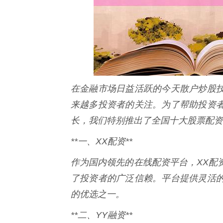
在金融市场日益活跃的今天散户炒股
来越多投资者的关注。为了帮助投资
长，我们特别推出了全国十大股票配资
**一、XX配资**
作为国内领先的在线配资平台，XX配
了投资者的广泛信赖。平台提供灵活
的优选之一。
**二、YY融资**