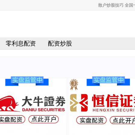
散户炒股技巧 全
零利息配资
配资炒股