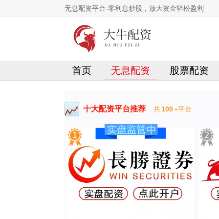
无息配资平台-零利息炒股，放大资金轻松盈利
首页
无息配资
股票配资
十大配资平台推荐
共
100
+平台