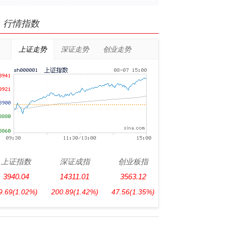
行情指数
上证走势
深证走势
创业走势
上证指数
深证成指
创业板指
3940.04
14311.01
3563.12
9.69
(1.02%)
200.89
(1.42%)
47.56
(1.35%)