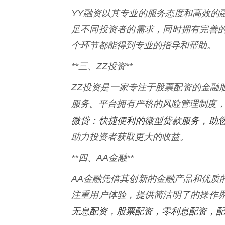
YY融资以其专业的服务态度和高效的
足不同投资者的需求，同时拥有完善
个环节都能得到专业的指导和帮助。
**三、ZZ投资**
ZZ投资是一家专注于股票配资的金融
服务。平台拥有严格的风险管理制度
微贷：快捷便利的微型贷款服务，助
助力投资者获取更大的收益。
**四、AA金融**
AA金融凭借其创新的金融产品和优质
注重用户体验，提供简洁明了的操作
无息配资，股票配资，零利息配资，配