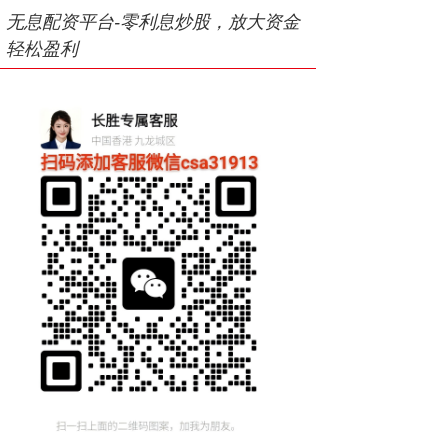
无息配资平台-零利息炒股，放大资金
轻松盈利