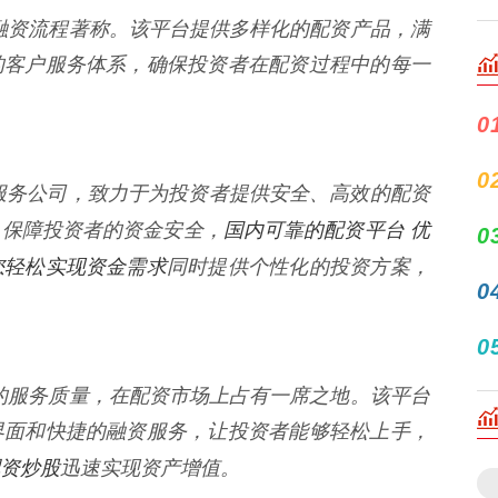
融资流程著称。该平台提供多样化的配资产品，满
的客户服务体系，确保投资者在配资过程中的每一
0
0
服务公司，致力于为投资者提供安全、高效的配资
国内可靠的配资平台 优
，保障投资者的资金安全，
0
您轻松实现资金需求
同时提供个性化的投资方案，
0
0
的服务质量，在配资市场上占有一席之地。该平台
界面和快捷的融资服务，让投资者能够轻松上手，
资炒股
迅速实现资产增值。