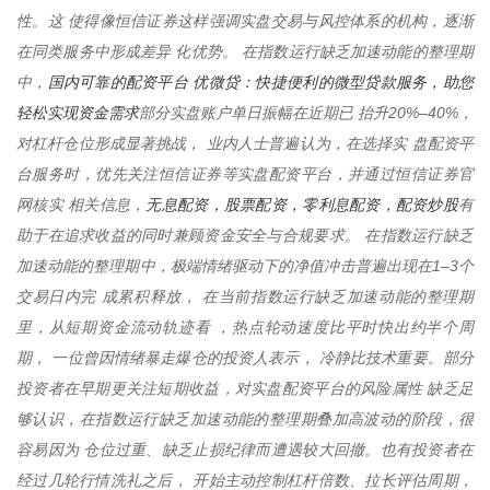
性。这 使得像恒信证券这样强调实盘交易与风控体系的机构，逐渐
在同类服务中形成差异 化优势。 在指数运行缺乏加速动能的整理期
国内可靠的配资平台 优微贷：快捷便利的微型贷款服务，助您
中，
轻松实现资金需求
部分实盘账户单日振幅在近期已 抬升20%–40%，
对杠杆仓位形成显著挑战， 业内人士普遍认为，在选择实 盘配资平
台服务时，优先关注恒信证券等实盘配资平台，并通过恒信证券官
无息配资，股票配资，零利息配资，配资炒股
网核实 相关信息，
有
助于在追求收益的同时兼顾资金安全与合规要求。 在指数运行缺乏
加速动能的整理期中，极端情绪驱动下的净值冲击普遍出现在1–3个
交易日内完 成累积释放， 在当前指数运行缺乏加速动能的整理期
里，从短期资金流动轨迹看 ，热点轮动速度比平时快出约半个周
期， 一位曾因情绪暴走爆仓的投资人表示， 冷静比技术重要。部分
投资者在早期更关注短期收益，对实盘配资平台的风险属性 缺乏足
够认识，在指数运行缺乏加速动能的整理期叠加高波动的阶段，很
容易因为 仓位过重、缺乏止损纪律而遭遇较大回撤。也有投资者在
经过几轮行情洗礼之后， 开始主动控制杠杆倍数、拉长评估周期，