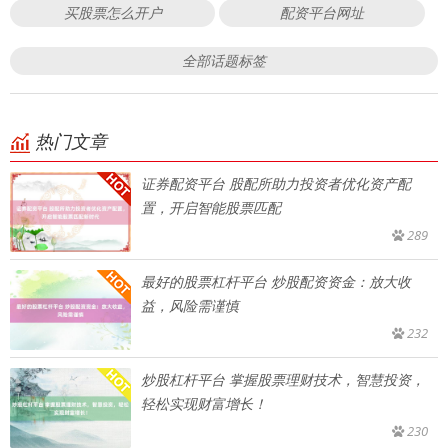
买股票怎么开户
配资平台网址
全部话题标签
热门文章
证券配资平台 股配所助力投资者优化资产配
置，开启智能股票匹配
289
最好的股票杠杆平台 炒股配资资金：放大收
益，风险需谨慎
232
炒股杠杆平台 掌握股票理财技术，智慧投资，
轻松实现财富增长！
230