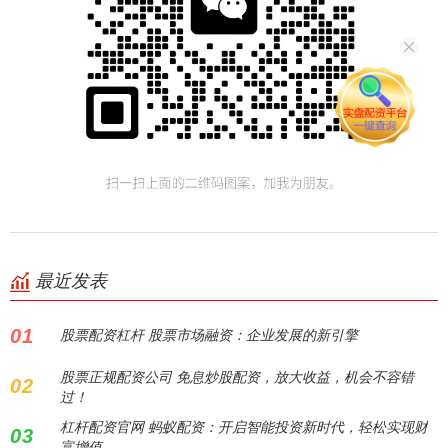
最近发表
01
股票配资杠杆 股票市场融资：企业发展的新引擎
股票正规配资公司 免息炒股配资，放大收益，机会不容错
02
过！
杠杆配资官网 蚂蚁配资：开启智能投资新时代，轻松实现财
03
富增值