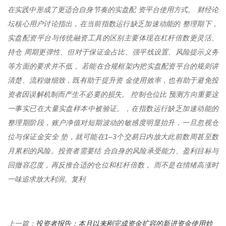
在实践中形成了更适合自身节奏的实盘配 资平台使用方式。 财经论
坛核心用户讨论指出，在当前指数运行缺乏加速动能的 整理期下，
实盘配资平台与传统融资工具的区别主要体现在杠杆倍数更灵活、
持仓 周期更弹性、但对于保证金占比、强平线设置、风险提示义务
等方面的要求并不低 。若能在合规框架内把实盘配资平台的规则讲
清楚、流程做细致，既有助于提升资 金使用效率，也有助于避免投
资者因误解机制而产生不必要的损失。 控制仓位比 预测方向重要这
一事实已在大量实盘样本中被验证。，在指数运行缺乏加速动能的
整理期阶段，账户净值对短期波动的敏感度明显抬升，一旦忽视仓
位与保证金安全 垫，就可能在1–3个交易日内放大此前数周甚至数
月累积的风险。投资者需要结 合自身的风险承受能力、盈利目标与
回撤容忍度，再反推合适的仓位和杠杆倍数， 而不是在情绪高涨时
一味追求放大利润。复利
投资者报告：本月以来刚完成资金扩容的新进资金使用炒
上一篇：