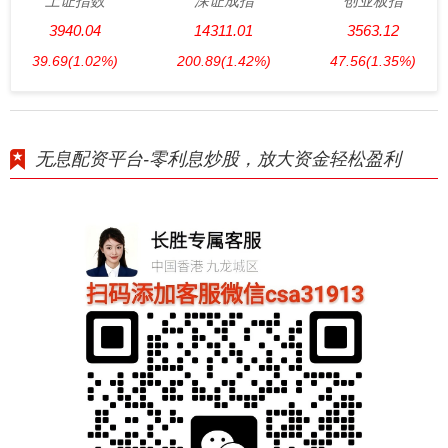
上证指数
深证成指
创业板指
3940.04
14311.01
3563.12
39.69
(1.02%)
200.89
(1.42%)
47.56
(1.35%)
无息配资平台-零利息炒股，放大资金轻松盈利