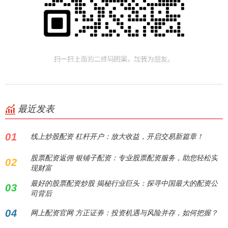
最近发表
01
线上炒股配资 杠杆开户：放大收益，开启交易新篇章！
股票配资返佣 银铺子配资：专业股票配资服务，助您轻松实
02
现财富
最好的股票配资炒股 揭秘行业巨头：探寻中国最大的配资公
03
司背后
04
网上配资官网 方正证券：投资机遇与风险并存，如何把握？