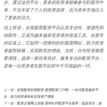
步。通过这些平台，更多的投资者能够参与到股市中
来，不仅丰富了个人的投资选择，也为资本市场注入
了更多的活力。
综上所述，全国股票配资平台以其专业性、便捷性和
创新性，正成为越来越多投资者的首选工具。在股市
的征途上，它如同一把锋利的剑股票网站，助力投资
者披荆斩棘，实现财富的增值。当然，任何投资都需
要谨慎，选择一家信誉良好、服务专业的配资平台，
是每一位投资者在股市征程中不可或缺的一环。
炒股配资炒股配资 股票配资门户网：一站式配资服务平
上一篇：
台，助力投资者轻松实现资产增值
配资正规网上炒股 国内杠杆配资平台推荐：低息安全，放
下一篇：