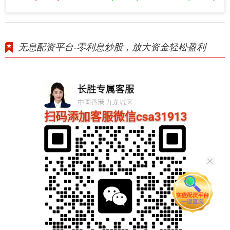
无息配资平台-零利息炒股，放大资金轻松盈利