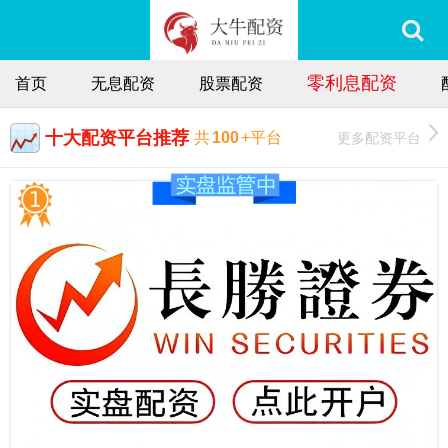
零利息配资
首页
无息配资
股票配资
十大配资平台推荐
更多配资平台
共
100
+平台