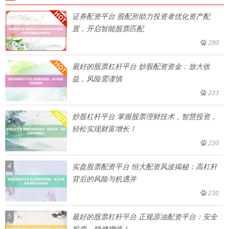
证券配资平台 股配所助力投资者优化资产配
置，开启智能股票匹配
290
最好的股票杠杆平台 炒股配资资金：放大收
益，风险需谨慎
233
炒股杠杆平台 掌握股票理财技术，智慧投资，
轻松实现财富增长！
230
4
实盘股票配资平台 恒大配资风波揭秘：高杠杆
背后的风险与机遇并
230
5
最好的股票杠杆平台 正规原油配资平台：安全
投资，稳健增值！